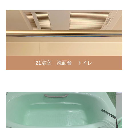
21浴室 洗面台 トイレ