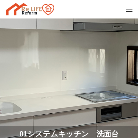
浴室
キッチン
トイ
01システムキッチン 洗面台